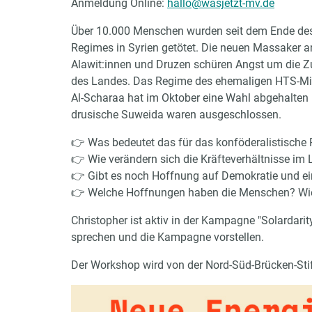
Anmeldung Online:
hallo@wasjetzt-mv.de
Über 10.000 Menschen wurden seit dem Ende de
Regimes in Syrien getötet. Die neuen Massaker a
Alawit:innen und Druzen schüren Angst um die Z
des Landes. Das Regime des ehemaligen HTS-Mil
Al-Scharaa hat im Oktober eine Wahl abgehalten
drusische Suweida waren ausgeschlossen.
👉 Was bedeutet das für das konföderalistische P
👉 Wie verändern sich die Kräfteverhältnisse im
👉 Gibt es noch Hoffnung auf Demokratie und ei
👉 Welche Hoffnungen haben die Menschen? Wie wi
Christopher ist aktiv in der Kampagne "Solardarit
sprechen und die Kampagne vorstellen.
Der Workshop wird von der Nord-Süd-Brücken-Stif