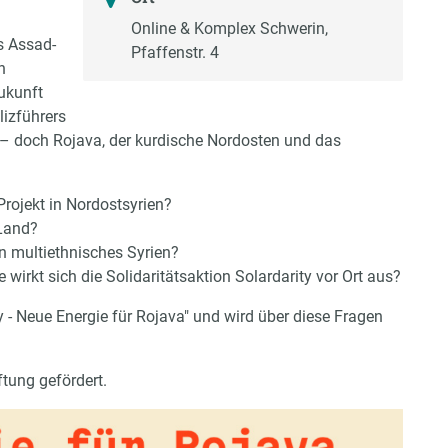
Online & Komplex Schwerin,
s Assad-
Pfaffenstr. 4
n
ukunft
izführers
 – doch Rojava, der kurdische Nordosten und das
rojekt in Nordostsyrien?
 Land?
n multiethnisches Syrien?
rkt sich die Solidaritätsaktion Solardarity vor Ort aus?
y - Neue Energie für Rojava" und wird über diese Fragen
tung gefördert.