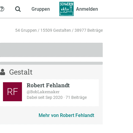
Gruppen
Anmelden
Hilfe
54 Gruppen / 15509 Gestalten / 38977 Beiträge
Gestalt
Robert Fehlandt
RF
@BobLakemaker
Dabei seit Sep 2020 · 71 Beiträge
Mehr von Robert Fehlandt