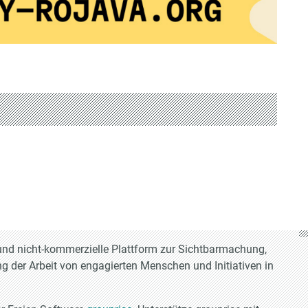
e und nicht-kommerzielle Plattform zur Sichtbarmachung,
g der Arbeit von engagierten Menschen und Initiativen in