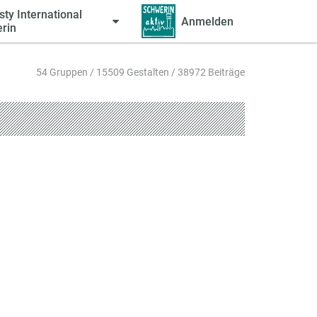
ty International
Anmelden
rin
54 Gruppen / 15509 Gestalten / 38972 Beiträge