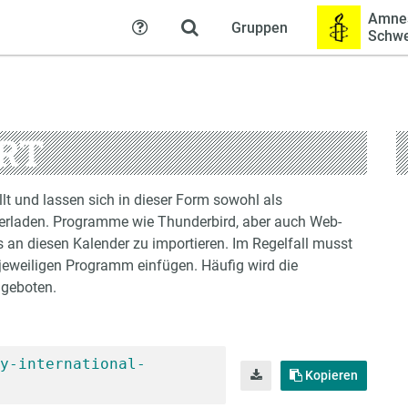
Amnes
Gruppen
Hilfe
Schwe
RT
lt und lassen sich in dieser Form sowohl als
erladen. Programme wie Thunderbird, aber auch Web-
an diesen Kalender zu importieren. Im Regelfall musst
jeweiligen Programm einfügen. Häufig wird die
ngeboten.
y-international-
Kopieren