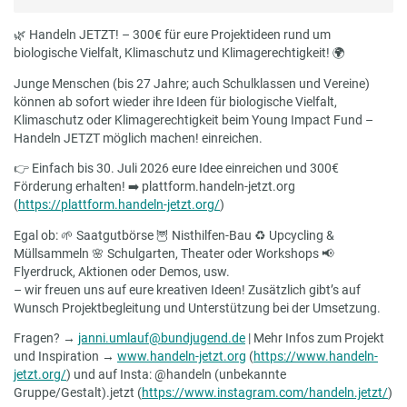
🌿 Handeln JETZT! – 300€ für eure Projektideen rund um
biologische Vielfalt, Klimaschutz und Klimagerechtigkeit! 🌍
Junge Menschen (bis 27 Jahre; auch Schulklassen und Vereine)
können ab sofort wieder ihre Ideen für biologische Vielfalt,
Klimaschutz oder Klimagerechtigkeit beim Young Impact Fund –
Handeln JETZT möglich machen! einreichen.
👉 Einfach bis 30. Juli 2026 eure Idee einreichen und 300€
Förderung erhalten! ➡️ plattform.handeln-jetzt.org
(
https://plattform.handeln-jetzt.org/
)
Egal ob: 🌱 Saatgutbörse 🦉 Nisthilfen-Bau ♻️ Upcycling &
Müllsammeln 🌸 Schulgarten, Theater oder Workshops 📢
Flyerdruck, Aktionen oder Demos, usw.
– wir freuen uns auf eure kreativen Ideen! Zusätzlich gibt’s auf
Wunsch Projektbegleitung und Unterstützung bei der Umsetzung.
Fragen? →
janni.umlauf@bundjugend.de
| Mehr Infos zum Projekt
und Inspiration →
www.handeln-jetzt.org
(
https://www.handeln-
jetzt.org/
) und auf Insta:
@handeln (unbekannte
Gruppe/Gestalt)
.jetzt (
https://www.instagram.com/handeln.jetzt/
)