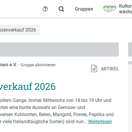
Kultu
Gruppen
Hilfe
wächs
anzenverkauf 2026
men e.V.
·
Gruppe abonnieren
ARTIKEL
verkauf 2026
n vollem Gange. Immer Mittwochs von 18 bis 19 Uhr und
garten eine bunte Auswahl an Gemüse- und
ersen Kohlsorten, Beten, Mangold, Porree, Paprika und
 viele freilandtaugliche Sorten) sind nun…
Weiterlesen