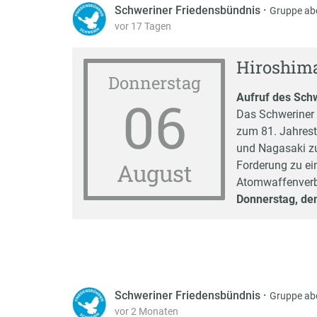
Schweriner Friedensbündnis
·
Gruppe ab
vor 17 Tagen
Hiroshim
Donnerstag
06
Aufruf des Sch
Das Schweriner 
zum 81. Jahres
und Nagasaki zu
August
Forderung zu ei
Atomwaffenver
Donnerstag, de
Schweriner Friedensbündnis
·
Gruppe ab
vor 2 Monaten