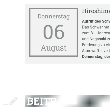
Hiroshim
Donnerstag
06
Aufruf des Sch
Das Schweriner 
zum 81. Jahres
und Nagasaki zu
August
Forderung zu ei
Atomwaffenver
Donnerstag, de
BEITRÄGE