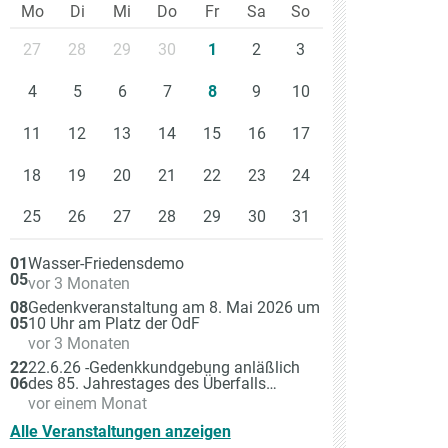
Mo
Di
Mi
Do
Fr
Sa
So
27
28
29
30
2
3
1
4
5
6
7
9
10
8
11
12
13
14
15
16
17
18
19
20
21
22
23
24
25
26
27
28
29
30
31
Am
01
Wasser-Friedensdemo
05
vor 3 Monaten
Am
08
Gedenkveranstaltung am 8. Mai 2026 um
05
10 Uhr am Platz der OdF
vor 3 Monaten
Am
22
22.6.26 -Gedenkkundgebung anläßlich
06
des 85. Jahrestages des Überfalls
Hitlerdeutschlands auf die Sowjetunion
vor einem Monat
Alle Veranstaltungen anzeigen