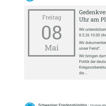
Gedenkver
Freitag
Uhr am Pl
08
Wir unterstütz
8.5.26 10.00 Uh
Wir dokumentier
Mai
unser Feind".
Wir bringen dam
Politik der deu
Kriegsvorbereit
die …
Schweriner Friedensbündnis
·
Gruppe ab