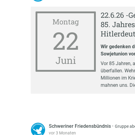
22.6.26 -
Montag
85. Jahres
22
Hitlerdeu
Wir gedenken de
Sowjetunion vo
Juni
Vor 85 Jahren, 
überfallen. Weh
Millionen im Kri
mahnen uns. Die
Schweriner Friedensbündnis
·
Gruppe ab
vor 3 Monaten