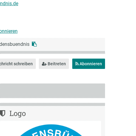
endnis.de
onnieren
edensbuendnis
hricht schreiben
Beitreten
Abonnieren
Logo