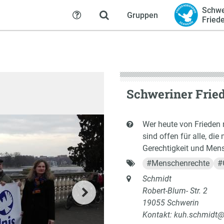
Schwe
Gruppen
Hilfe
Fried
Schweriner Frie
Kurzbeschreibung
Wer heute von Frieden r
sind offen für alle, di
Gerechtigkeit und Mens
Schlagworte
#
Menschenrechte
#
Anschrift
Schmidt
Robert-Blum- Str. 2
19055 Schwerin
Kontakt: kuh.schmidt@