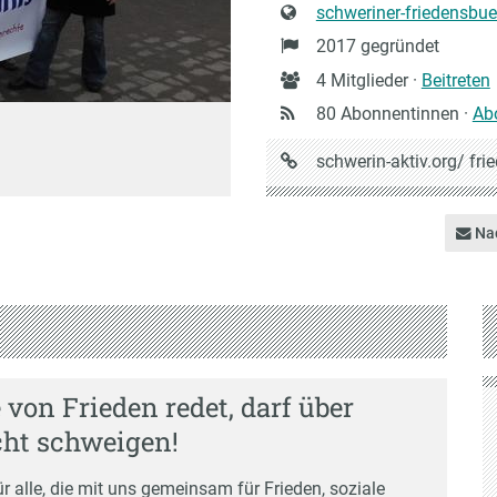
Website
schweriner-friedensbu
Gründung
2017 gegründet
Anzahl
4 Mitglieder ·
Beitreten
Mitglieder
80 Abonnentinnen ·
Ab
URL
schwerin-aktiv.org/
fri
auf
Schwerin-
Nac
aktiv
von Frieden redet, darf über
cht schweigen!
ür alle, die mit uns gemeinsam für Frieden, soziale