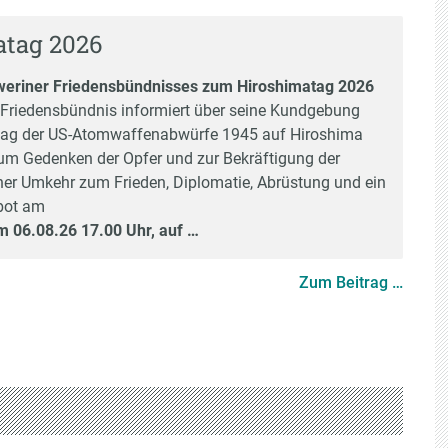
atag 2026
weriner Friedensbündnisses zum Hiroshimatag 2026
Friedensbündnis informiert über seine Kundgebung
tag der US-Atomwaffenabwürfe 1945 auf Hiroshima
m Gedenken der Opfer und zur Bekräftigung der
ner Umkehr zum Frieden, Diplomatie, Abrüstung und ein
bot am
m 06.08.26 17.00 Uhr, auf …
Zum Beitrag …