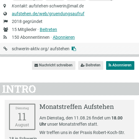
Anschrift
Kontakt: aufstehen-schwerin@mail.de
Website
aufstehen.de/web/gruendungsaufruf
Gründung
2018 gegründet
Anzahl
15 Mitglieder ·
Beitreten
Mitglieder
150 Abonnentinnen ·
Abonnieren
URL
schwerin-aktiv.org/
aufstehen
auf
Schwerin-
Nachricht schreiben
Beitreten
Abonnieren
aktiv
INTRO
Monatstreffen Aufstehen
Dienstag
11
Am Dienstag, den 11.08.26 findet um
18.00
Uhr
unser Monatstreffen statt.
August
Wir treffen uns in der Praxis Robert-Koch-Str.
18 in Schwerin.