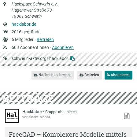
Anschrift
Hackspace Schwerin e.V.
Hagenower Straße 73
19061 Schwerin
Website
hacklabor.de
Gründung
2016 gegründet
Anzahl
6 Mitglieder ·
Beitreten
Mitglieder
503 Abonnentinnen ·
Abonnieren
URL
schwerin-aktiv.org/
hacklabor
auf
Schwerin-
Nachricht schreiben
Beitreten
Abonnieren
aktiv
BEITRÄGE
Hacklabor
·
Gruppe abonnieren
vor einem Monat
FreeCAD – Komplexere Modelle mittels