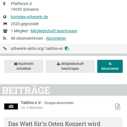
Anschrift
Pfaffenstr.4
19055 Schwerin
Website
komplex-schwerin.de
Gründung
2020 gegründet
Anzahl
1 Mitglied ·
Mitgliedschaft beantragen
Mitglieder
48 Abonnentinnen ·
Abonnieren
URL
schwerin-aktiv.org/
taktlos-ev
auf
Schwerin-
Nachricht
Mitgliedschaft
aktiv
schreiben
beantragen
Abonnieren
BEITRÄGE
Taktlos e.V.
·
Gruppe abonnieren
vor 3 Monaten
Das Watt für’n Osten Konzert wird