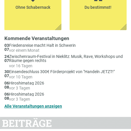
Ohne Schabernack
Du bestimmst!
Kommende Veranstaltungen
Am
03
Friedensreise macht Halt in Schwerin
07
vor einem Monat
Am
24
Zwischenraum-Festival in Nieklitz: Musik, Rave, Workshops und
07
Räume gegen rechts
vor 16 Tagen
Am
30
Einsendeschluss 300€ Förderprojekt von "Handeln JETZT!"
07
vor 10 Tagen
Am
06
Hiroshimatag 2026
08
vor 3 Tagen
Am
06
Hiroshimatag 2026
08
vor 3 Tagen
Alle Veranstaltungen anzeigen
BEITRÄGE