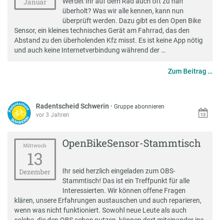
Werdet Ihr auf dem Rad auch oft zu nah
Januar
überholt? Was wir alle kennen, kann nun
überprüft werden. Dazu gibt es den Open Bike
Sensor, ein kleines technisches Gerät am Fahrrad, das den
Abstand zu den überholenden Kfz misst. Es ist keine App nötig
und auch keine Internetverbindung während der …
Zum Beitrag …
Radentscheid Schwerin
·
Gruppe abonnieren
vor 3 Jahren
OpenBikeSensor-Stammtisch
Mittwoch
13
Ihr seid herzlich eingeladen zum OBS-
Dezember
Stammtisch! Das ist ein Treffpunkt für alle
Interessierten. Wir können offene Fragen
klären, unsere Erfahrungen austauschen und auch reparieren,
wenn was nicht funktioniert. Sowohl neue Leute als auch
solche, die den OBS schon nutzen, können dort miteinander ins