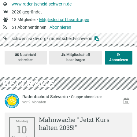
Website
www.radentscheid-schwerin.de
Gründung
2020 gegründet
Anzahl
18 Mitglieder ·
Mitgliedschaft beantragen
Mitglieder
51 Abonnentinnen ·
Abonnieren
URL
schwerin-aktiv.org/
radentscheid-schwerin
auf
Schwerin-
Nachricht
Mitgliedschaft
aktiv
schreiben
beantragen
Abonnieren
BEITRÄGE
Radentscheid Schwerin
·
Gruppe abonnieren
vor 9 Monaten
Mahnwache "Jetzt Kurs
Montag
10
halten 2035!"